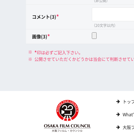
（非公開）
*
コメント(3)
（20文字以内）
*
画像(3)
*
印は必ずご記入下さい。
公開させていただくかどうかは当会にて判断させて
トッ
What
大阪