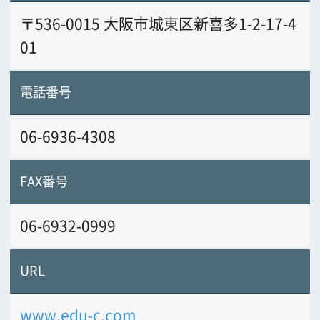
URL
www.edu-c.com
業務内容
モデル・タレント紹介事業（厚労大臣許
可日本モデルエージェンシー協会会
員）、ヘアー、メイク,着付、カメラマン
派遣
前の画面に戻る