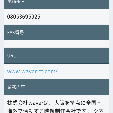
株式会社waverは、大阪を拠点に全国・
海外で活動する映像制作会社です。
シネ
マカメラを活かした映画的な映像表現を
強みとし、CM、企業VP、観光プロモーシ
ョン、ミュージックビデオ、ライブ収
録、イベント映像など幅広いジャンルの
制作を手掛けています。
前の画面に戻る