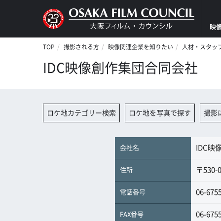
映
TOP
撮影される方
映像関連企業を知りたい
人材・スタッ
IDC映像創作集団合同会社
ロケ地カテゴリー検索
ロケ地を写真で探す
撮影
IDC
会社名
〒530
住所
06-675
電話番号
06-675
FAX番号