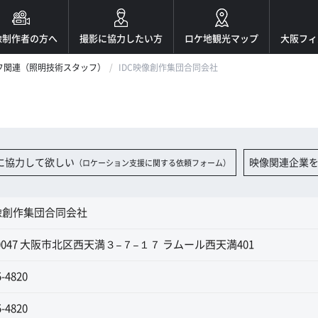
像制作者の方へ
撮影に協力したい方
ロケ地観光マップ
大阪フィ
フ関連（照明技術スタッフ）
IDC映像創作集団合同会社
に協力して欲しい
映像関連企業
（ロケーション支援に関する依頼フォーム）
映像創作集団合同会社
-0047 大阪市北区西天満３−７−１７ ラムール西天満401
5-4820
5-4820