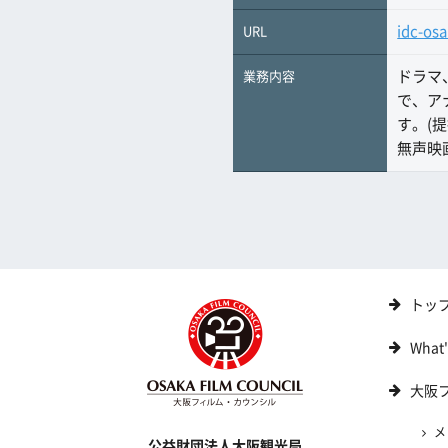
idc-osa
URL
ドラマ
業務内容
で、ア
す。(提携
無声映
トッ
What
大阪
メ
公益財団法人大阪観光局