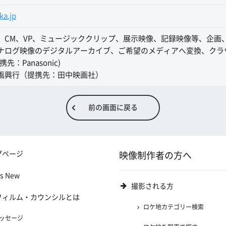
ka.jp
、CM、VP、ミュージッククリップ、展示映像、記録映像等、企画
ナログ映像のデジタルアーカイブ、ご希望のメディアへ変換、クラ
先：Panasonic)
画興行（提携先：田中映画社）
前の画面に戻る
プページ
映像制作者の方へ
's New
撮影される方
フィルム・カウンシルとは
ロケ地カテゴリー検索
ッセージ