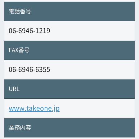
業務内容
映像制作総合プロダクション
（企画・制
作、スタジオ・中継・ロケーション撮
影、ＣＧ、編集・ＭＡ部門社内完備）
前の画面に戻る
公益財団法人大阪観光局
大阪フィルム・カウンシル