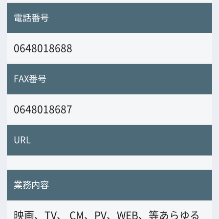
業務内容
映画、TV、 CM、PV、WEB、等あらゆる
撮影の専門チーム。
国内外問わず水中、
空撮すべてのフィールドをカバーしま
す。
前の画面に戻る
公益財団法人大阪観光局
大阪フィルム・カウンシル