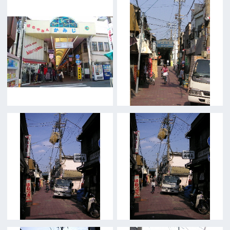
撮影される方
ロケ地カテゴリー検索
ロケ地を写真で探す
撮影に協力して欲しい
(ロケーション支援に関
する依頼フォーム)
映像関連企業を知りたい(検索)
映像関連企業に登録したい
大阪のデータ
一般の方へ