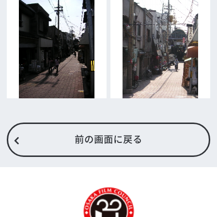
撮影に協力したい方
ボランティアエキストラに登録
撮影に協力できる施設を登録
大阪ロケ地マップ
エリアで検索
作品で検索
キーワードで検索
ロケ地巡り
当ホームページの内容を許可なく
複製・転載することを禁じます。
Copyright (C) 大阪フィルム・カウンシル