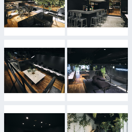
TODA BUILDING 心斎橋 5F
TEL 06-6282-5905
FAX 06-6282-5915
お問い合わせ
トップページ
What's New
大阪フィルム・カウンシルとは
メッセージ
事業紹介
よくあるご質問
過去の実績