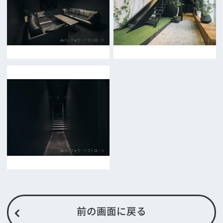
リンク集
English
映像制作者の方へ
撮影される方
ロケ地カテゴリー検索
ロケ地を写真で探す
撮影に協力して欲しい
(ロケーション支援に関
する依頼フォーム)
映像関連企業を知りたい(検索)
映像関連企業に登録したい