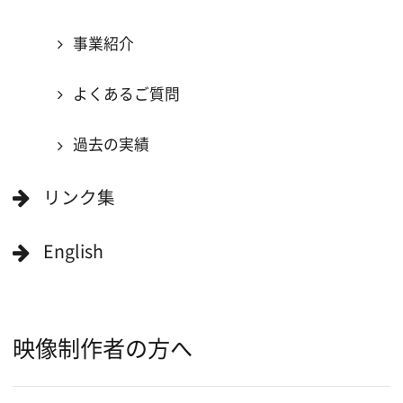
ボランティアエキストラに登録
撮影に協力できる施設を登録
大阪ロケ地マップ
エリアで検索
作品で検索
キーワードで検索
ロケ地巡り
当ホームページの内容を許可なく
複製・転載することを禁じます。
Copyright (C) 大阪フィルム・カウンシル
All Rights Reserved.