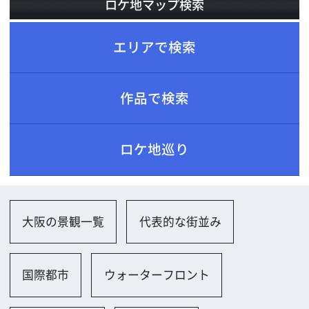
ロケ地巡り
大阪の景観一覧
代表的な街並み
国際都市
ウォーターフロント
歴史文化遺産
豊かな自然
検索結果：全 33 件
1
2
3
→