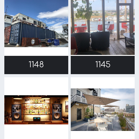
1036
1027
1
2
3
→
公益財団法人大阪観光局
大阪フィルム・カウンシル
〒542-0081 大阪市中央区南船場4-4-21