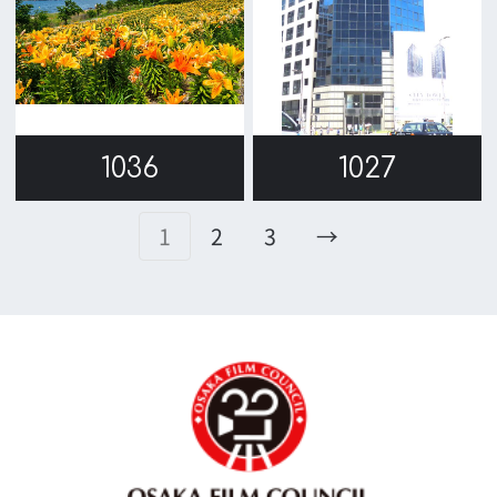
リンク集
English
映像制作者の方へ
撮影される方
ロケ地カテゴリー検索
ロケ地を写真で探す
撮影に協力して欲しい
(ロケーション支援に関
する依頼フォーム)
映像関連企業を知りたい(検索)
映像関連企業に登録したい